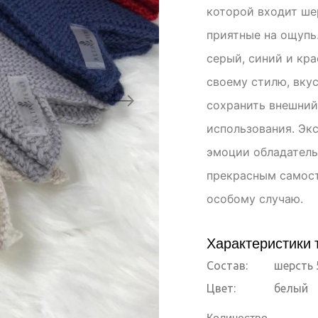
которой входит шер
приятные на ощупь.
серый, синий и кр
своему стилю, вку
сохранить внешний
использования. Эк
эмоции обладатель
прекрасным самост
особому случаю.
Характеристики 
Состав:
шерсть 
Цвет:
белый