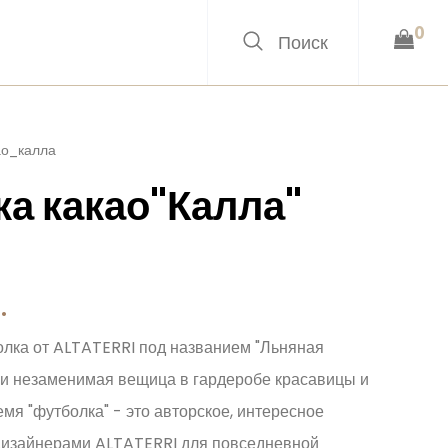
0
ао_калла
а какао"Калла"
.
болка от ALTATERRI под названием "Льняная
 и незаменимая вещица в гардеробе красавицы и
емя "футболка" - это авторское, интересное
 дизайнерами ALTATERRI для повседневной